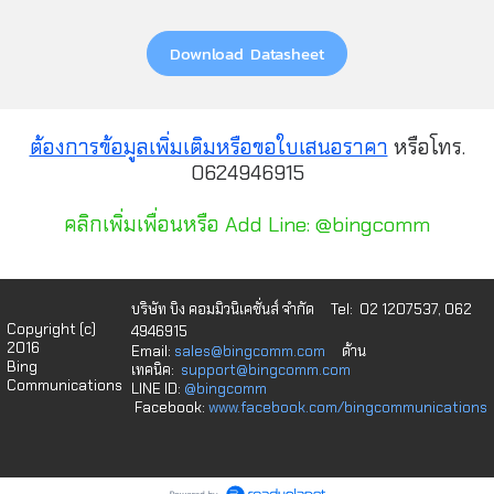
Download Datasheet
ต้องการข้อมูลเพิ่มเติมหรือขอใบเสนอราคา
หรือโทร.
0624946915
คลิกเพิ่มเพื่อนหรือ Add Line: @bingcomm
บริษัท บิง คอมมิวนิเคชั่นส์ จำกัด
Tel: 02 1207537, 062
Copyright (c)
4946915
2016
Email:
sales@bingcomm.com
ด้าน
Bing
เทคนิค:
support@bingcomm.com
Communications
LINE ID:
@bingcomm
Facebook:
www.facebook.com/bingcommunications